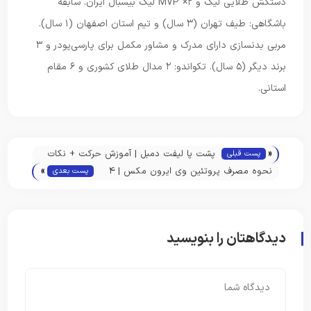
دستکش طلایی لیگ و ۲× MVP لیگ بیسبال ایران. سابقه
باشگاهی: طیف تهران (۳ سال) و تیم استان اصفهان (۱ سال).
مربی بدنسازی دارای مدرک و مشاور مکمل برای پارسی‌پودر و ۳
برند دیگر (۵ سال). تکواندو: ۲ مدال طلای کشوری و ۶ مقام
استانی.
«
پشت پا لیفت دمبل | آموزش حرکت + نکات
پست قبلی
»
کلیدی
نحوه مصرف پروتئین وی ایرون مکس | 4
پست بعدی
نحوه مصرف + نکات جامع
دیدگاهتان را بنویسید