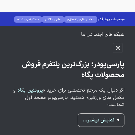
موضوعات پرطرفدار
مکمل های بدنسازی
علم و دانش
دسته‌بندی نشده
خواندنی
بیوگرافی بدنسازان
برند های مکمل
برنامه غذایی و تغذیه
برنامه بدنسازی
آموزش حرکات بدنسازی
شبکه های اجتماعی ما
پارسی‌پودر؛ بزرگ‌ترین پلتفرم فروش
محصولات پگاه
اگر دنبال یک مرجع تخصصی برای خرید «
پروتئین پگاه
و
مکمل های ورزشی» هستید، پارسی‌پودر مقصد اول
شماست؛
نمایش بیشتر…