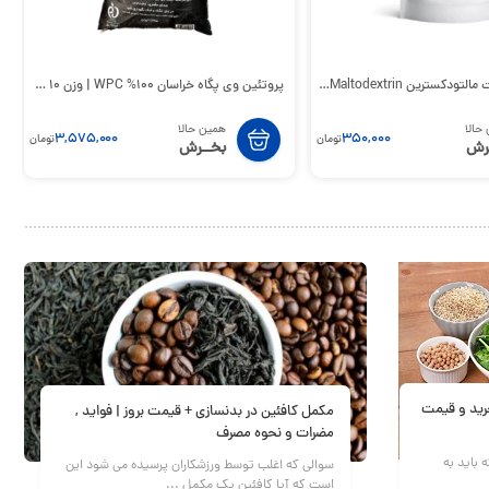
Maltodex | دوز، زمان‌بندی و مقایسه
پروتئین وی پگاه خراسان 100% WPC | وزن 10 کیلویی
حالا
همین حالا
3,575,000
350,000
تومان
تومان
رش
بخــرش
رید و قیمت
مکمل کافئین در بدنسازی + قیمت بروز | فواید ,
مضرات و نحوه مصرف
 باید به
سوالی که اغلب توسط ورزشکاران پرسیده می شود این
است که آیا کافئین یک مکمل ...