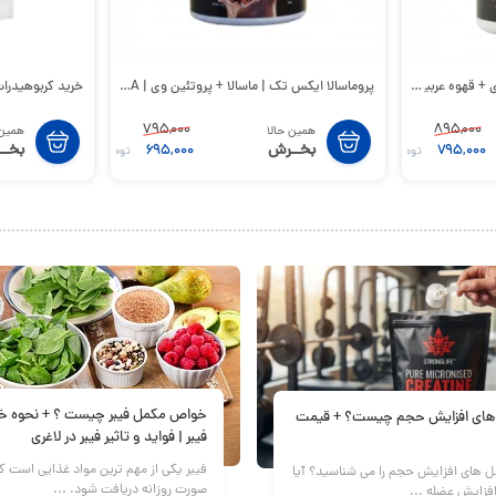
 عربیکا | PROCOFFEE
پروماسالا ایکس تک | ماسالا + پروتئین وی | PROMASALA
خرید کربوهیدرات مالتودکسترین trin
795,000
895,000
همین حالا
همین 
بخــرش
بخــ
695,000
795,000
تومان
تومان
خواص مکمل فیبر چیست ؟ + نحوه خ
 های افزایش حجم چیست؟ + قیمت
فیبر | فواید و تاثیر فیبر در لاغری
فیبر یکی از مهم‌ ترین مواد غذایی است که
مل های افزایش حجم را می شناسید؟ آیا
صورت روزانه دریافت شود. ...
افزایش عضله ...