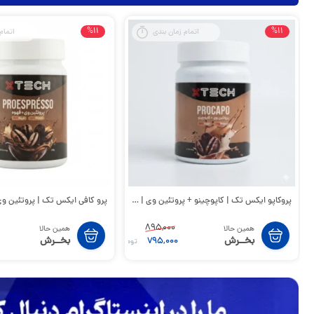
%11
%11
اتمام زمان بندی
اتمام
پروکاپو ایکس تک | کاپوچینو + پروتئین وی | PROCAPO XTECH
پرو کافی ایکس تک | پروتئین وی + قهوه
895,000
همین حالا
همین حالا
بخــرش
بخــرش
795,000
تومان