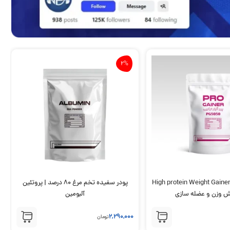
2%
روگینر 50 50 High protein Weight Gainer
پودر سفیده تخم مرغ 80 درصد | پروتئین
یش وزن و عضله سازی
آلبومین
2,290,000
تومان