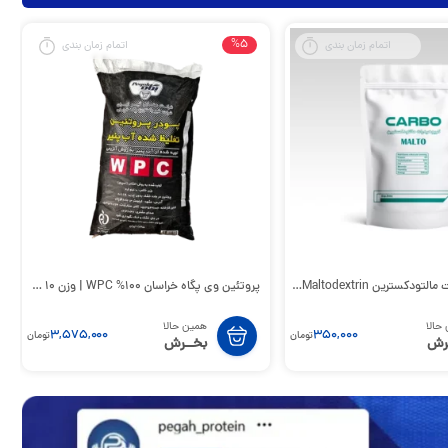
%5
اتمام زمان بندی
اتمام زمان بندی
Maltodex | دوز، زمان‌بندی و مقایسه
پروتئین وی پگاه خراسان 100% WPC | وزن 10 کیلویی
حالا
همین حالا
3,575,000
350,000
تومان
تومان
رش
بخــرش