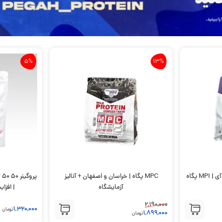
5%
13%
 پگاه
MPC پگاه | خراسان و اصفهان + آنالیز
پ
آزمایشگاه
| افزا
2,190,000
1,320,000
تومان
1,899,000
تومان