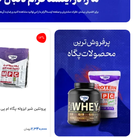
12%
پروتئین شیر ایزوله پگاه ام پی آی | MPI
2,340,000
تومان