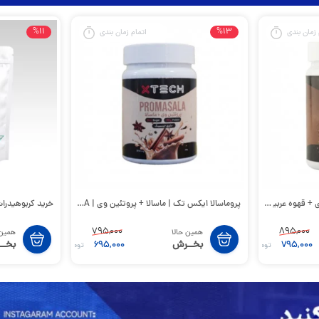
%11
%13
 زمان بندی
اتمام زمان بندی
 عربیکا | PROCOFFEE
پروماسالا ایکس تک | ماسالا + پروتئین وی | PROMASALA
خرید کربوهیدرات مالتودکسترین trin
795,000
895,000
همین حالا
همین 
بخــرش
بخــ
695,000
795,000
تومان
تومان