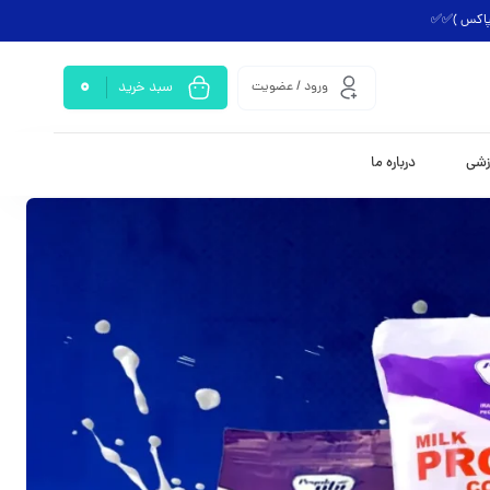
یپاکس )✅✅
0
ورود / عضویت
سبد خرید
زشی
درباره ما