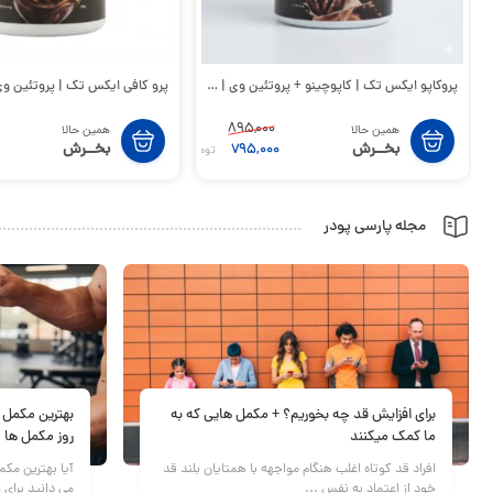
پروکاپو ایکس تک | کاپوچینو + پروتئین وی | PROCAPO XTECH
پرو کافی ایکس تک | پروتئین وی + قهوه
895,000
همین حالا
همین حالا
بخــرش
بخــرش
795,000
تومان
مجله پارسی پودر
برای افزایش قد چه بخوریم؟ + مکمل هایی که به
بهترین مکمل
ما کمک میکنند
روز مکمل ها
افراد قد کوتاه اغلب هنگام مواجهه با همتایان بلند قد
آیا بهترین مک
خود از اعتماد به نفس ...
می دانید برای 