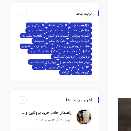
برچسب‌ها
افزایش حجم
افزایش عضله
افزایش وزن
اقزایش عضله
برنامه تمرینی
تستوسترون
تفاوت پروتئین کنسانتره و ایزوله
تقویت عضلات
حرکات زیرشکم
حرکات شکم
ددلیفت
ساخت پروتئین وی خانگی
سیکس پک
لاغری
مکمل
مکمل فیبر
مکمل مالتودکسترین
پروتئین
پروتین کنسانتره
پودر سفیده تخم مرغ
پودر وی دست ساز
کافئین
کالری
کاهش چربی
کراتین
کربوهیدرات
گرانولا
آخرین پست ها
راهنمای جامع خرید پروتئین وی هیلمار | ایزوله یا کنسانتره؟
تاریخ انتشار: ۱۲ مرداد ۱۴۰۵