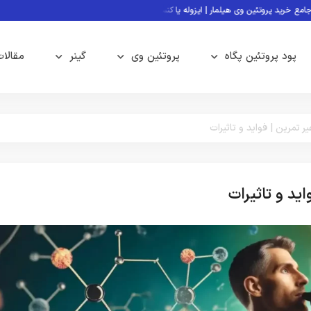
ئین وی هیلمار | ایزوله یا کنسانتره؟
آمادگی جسمانی چیست؟ فاکتورها، تست‌ها و انواع
پود پروتئین پگاه
پروتئین وی
گینر
مقالا
 تمرین | فواید و تاثیرات
ید و تاثیرات
مکمل های بدن