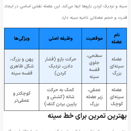
سینه و نزدیک کردن بازوها ایفا می‌کند. این عضله نقشی اساسی در ایجاد
قدرت و حجم عضلانی ناحیه سینه دارد.
نام
موقعیت
وظیفه اصلی
ویژگی‌ها
عضله
سطحی،
عضله
حرکت بازو (فشار
پهن و بزرگ،
جلوی
سینه‌ای
دادن، نزدیک
شکل ظاهری
قفسه
بزرگ
کردن)
قفسه سینه
سینه
عضله
عمقی،
کمک به حرکت
کوچکتر و
سینه‌ای
زیر عضله
شانه (کشش و
عمقی‌تر
کوچک
بزرگ
پایین بردن کتف)
بهترین تمرین برای خط سینه