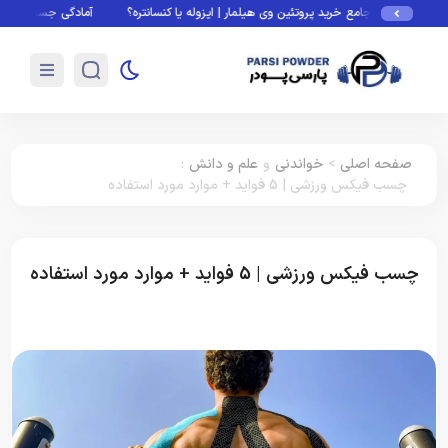
امع خرید پروتئین وی هیلمار | ایزوله یا کنسانتره؟
آمادگی جسمانی چیست؟ فاکتورها، تس
صفحه اصلی
>
خواندنی
و
علم و دانش
:
چسب فیکس ورزشی | 5 فواید + موارد مورد استفاده
چسب فیکس ورزشی | 5 فواید + موارد مورد استفاده
خواندنی
علم و دانش