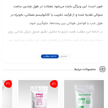
خون است؛ این ویژگی باعث می‌شود عضلات در طول چندین ساعت
متوالی تغذیه شده و از فرآیند تخریب یا کاتابولیسم عضلانی، به‌ویژه در
طول شب یا فواصل طولانی بین وعده‌ها، جلوگیری شود.
در ادامه این مطلب، قصد داریم به تحلیل دقیق جدول ارزش غذایی روی
بسته‌ بندی، مزایای فرم ساشه‌ای و راهنمای خرید این مکمل بپردازیم؛ پس
اگر به دنبال یک سوخت پایدار و اقتصادی برای رشد عضلات خود هستید،
نمایش
ادامه مطلب
تا انتهای این مقاله کاربردی با ما همراه باشید.
برای مشاهده قیمت و
خرید پروتئین وی
در پارسی پودر کلیک کنید.
محصولات مرتبط
پروتئین mpc ساشه ای تهران
4%
5%